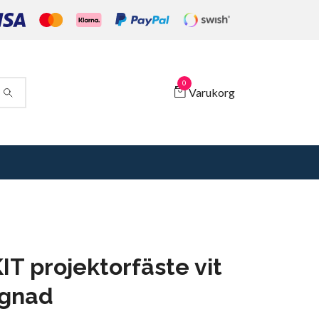
0
Varukorg
IT projektorfäste vit
agnad