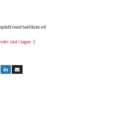
plett med takfäste vit
rr slut i lager. :(