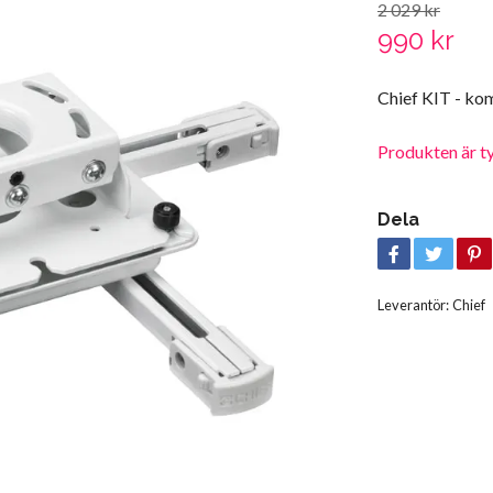
2 029 kr
990 kr
Chief KIT - kom
Produkten är tyvä
Dela
Leverantör:
Chief