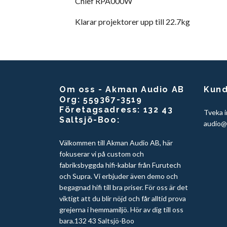
Chief RPA000W
Klarar projektorer upp till 22.7kg
Om oss - Akman Audio AB
Kund
Org: 559367-3519
Företagsadress: 132 43
Tveka i
Saltsjö-Boo:
audio@
Välkommen till Akman Audio AB, här
fokuserar vi på custom och
fabriksbyggda hifi-kablar från Furutech
och Supra. Vi erbjuder även demo och
begagnad hifi till bra priser. För oss är det
viktigt att du blir nöjd och får alltid prova
grejerna i hemmamiljö. Hör av dig till oss
bara.132 43 Saltsjö-Boo