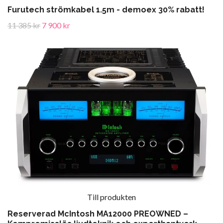
Furutech strömkabel 1.5m - demoex 30% rabatt!
11 385 kr
7 900 kr
Till produkten
Reserverad McIntosh MA12000 PREOWNED –