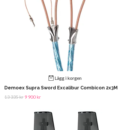
Lägg i korgen
Demoex Supra Sword Excalibur Combicon 2x3M
13 335 kr
9 900 kr