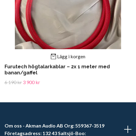
Lägg i korgen
Furutech högtalarkablar – 2x 1 meter med
banan/gaffel
6 190 kr
3 900 kr
Om oss - Akman Audio AB Org: 559367-3519
Företagsadress: 132 43 Saltsjö-Boo: