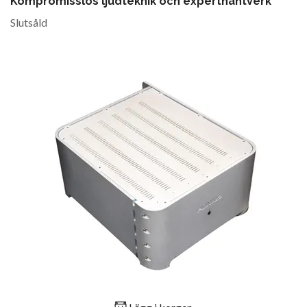
Kompromisslös ljudteknik och experthantverk
Slutsåld