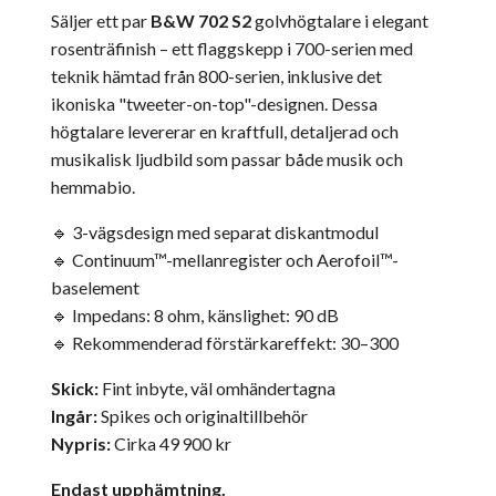
Säljer ett par
B&W 702 S2
golvhögtalare i elegant
rosenträfinish – ett flaggskepp i 700-serien med
teknik hämtad från 800-serien, inklusive det
ikoniska "tweeter-on-top"-designen.
Dessa
högtalare levererar en kraftfull, detaljerad och
musikalisk ljudbild som passar både musik och
hemmabio.
🔹
3-vägsdesign med separat diskantmodul
🔹 Continuum™-mellanregister och Aerofoil™-
baselement
🔹
Impedans: 8 ohm, känslighet: 90 dB
🔹 Rekommenderad förstärkareffekt: 30–300
Skick:
Fint inbyte, väl omhändertagna
Ingår:
Spikes och originaltillbehör
Nypris:
Cirka 49 900 kr
Endast upphämtning.