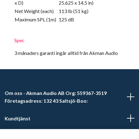
x D)
25.625 x 14.5 in)
Net Weight (each)
113 lb (51 kg)
Maximum SPL (1m)
125 dB
Spec
3 månaders garanti ingår alltid från Akman Audio
Om oss - Akman Audio AB Org: 559367-3519
Företagsadress: 132 43 Saltsjö-Boo:
Kundtjänst
Läs mer