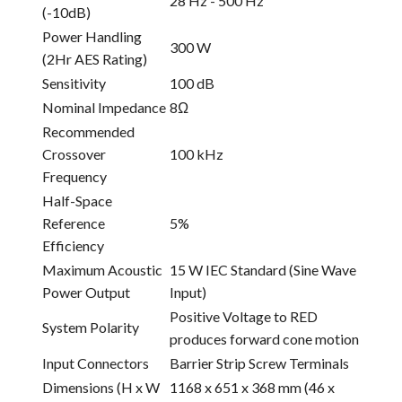
28 Hz - 500 Hz
(-10dB)
Power Handling
300 W
(2Hr AES Rating)
Sensitivity
100 dB
Nominal Impedance
8Ω
Recommended
Crossover
100 kHz
Frequency
Half-Space
Reference
5%
Efficiency
Maximum Acoustic
15 W IEC Standard (Sine Wave
Power Output
Input)
Positive Voltage to RED
System Polarity
produces forward cone motion
Input Connectors
Barrier Strip Screw Terminals
Dimensions (H x W
1168 x 651 x 368 mm (46 x