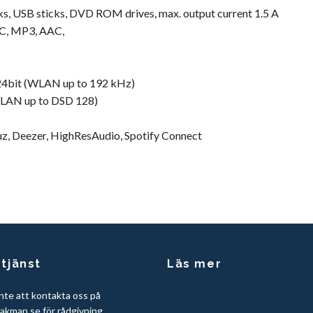
sks, USB sticks, DVD ROM drives, max. output current 1.5 A
AC, MP3, AAC,
 24bit (WLAN up to 192 kHz)
WLAN up to DSD 128)
z, Deezer, HighResAudio, Spotify Connect
tjänst
Läs mer
nte att kontakta oss på
akman.se
för rådgivning.