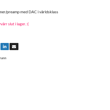
mer/preamp med DAC i världsklass
rr slut i lager. :(
mann