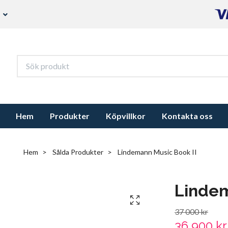
s
Hem
Produkter
Köpvillkor
Kontakta oss
Hem
Sålda Produkter
Lindemann Music Book II
Lindem
37 000 kr
36 900 kr