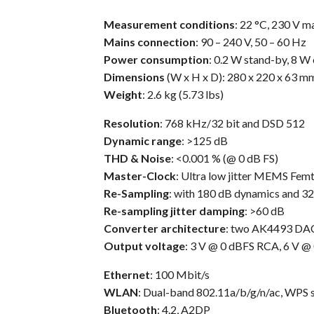
Measurement conditions
: 22 °C, 230 V m
Mains connection
: 90 – 240 V, 50 – 60 Hz
Power consumption
: 0.2 W stand-by, 8 W
Dimensions
(W x H x D): 280 x 220 x 63 mm (
Weight
: 2.6 kg (5.73 lbs)
Resolution
: 768 kHz/32 bit and DSD 512
Dynamic range
: >125 dB
THD & Noise
: <0.001 % (@ 0 dB FS)
Master-Clock
: Ultra low jitter MEMS Fem
Re-Sampling
: with 180 dB dynamics and 32 
Re-sampling jitter damping
: >60 dB
Converter architecture
: two AK4493 DACs
Output voltage
: 3 V @ 0 dBFS RCA, 6 V @
Ethernet
: 100 Mbit/s
WLAN
: Dual-band 802.11a/b/g/n/ac, WPS 
Bluetooth
: 4.2, A2DP