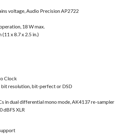
ains voltage, Audio Precision AP2722
 operation, 18 W max.
11 x 8.7 x 2.5 in.)
to Clock
bit resolution, bit-perfect or DSD
 in dual differential mono mode, AK4137 re-sampler
 0 dBFS XLR
support