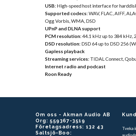
USB
: High-speed host interface for harddi
Supported codecs
: WAV, FLAC, AIFF, AL
Ogg Vorbis, WMA, DSD
UPnP and DLNA support
PCM resolution
: 44.1 kHz up to 384 kHz,
DSD resolution
: DSD 64 up to DSD 256 (
Gapless playback
Streaming services
: TIDAL Connect, Qobu
Internet radio and podcast
Roon Ready
Om oss - Akman Audio AB
Kund
Org: 559367-3519
Företagsadress: 132 43
Tveka i
Saltsjö-Boo:
audio@