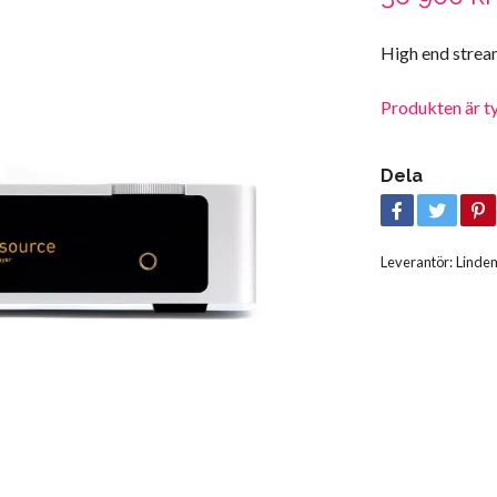
High end strea
Produkten är tyvä
Dela
Leverantör:
Linde