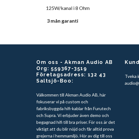
125W/kanal i 8 Ohm
3 mån garanti
Om oss - Akman Audio AB
Kund
Org: 559367-3519
Företagsadress: 132 43
Tveka i
Saltsjö-Boo:
audio@
Välkommen till Akman Audio AB, här
fokuserar vi på custom och
fabriksbyggda hifi-kablar från Furutech
och Supra. Vi erbjuder även demo och
begagnad hifi till bra priser. För oss är det
viktigt att du blir nöjd och får alltid prova
grejerna i hemmamiljö. Hör av dig till oss