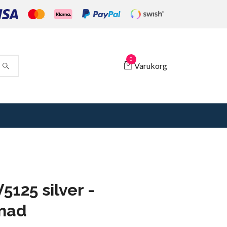
0
Varukorg
5125 silver -
nad