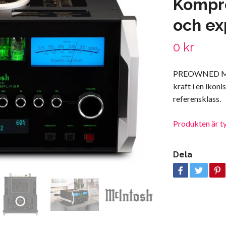
Kompro
och ex
0 kr
PREOWNED MA1
kraft i en iko
referensklass.
Produkten är tyvä
Dela