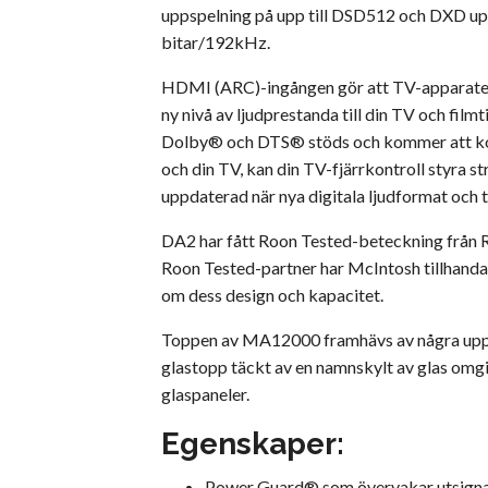
uppspelning på upp till DSD512 och DXD upp
bitar/192kHz.
HDMI (ARC)-ingången gör att TV-apparater
ny nivå av ljudprestanda till din TV och fil
Dolby® och DTS® stöds och kommer att konv
och din TV, kan din TV-fjärrkontroll styra
uppdaterad när nya digitala ljudformat och 
DA2 har fått Roon Tested-beteckning från Ro
Roon Tested-partner har McIntosh tillhandah
om dess design och kapacitet.
Toppen av MA12000 framhävs av några uppdat
glastopp täckt av en namnskylt av glas omgi
glaspaneler.
Egenskaper:
Power Guard® som övervakar utsignalen