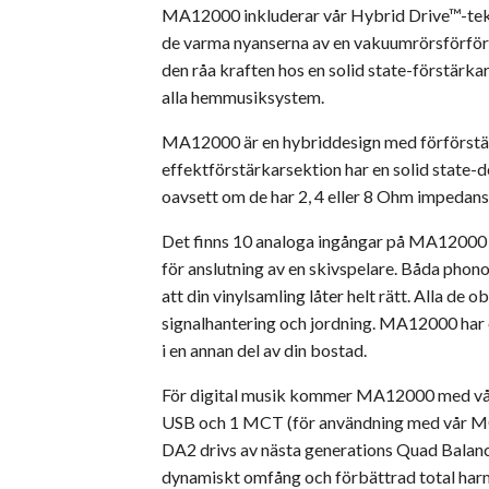
MA12000 inkluderar vår Hybrid Drive™-tekni
de varma nyanserna av en vakuumrörsförförst
den råa kraften hos en solid state-förstärka
alla hemmusiksystem.
MA12000 är en hybriddesign med förförstär
effektförstärkarsektion har en solid state-
oavsett om de har 2, 4 eller 8 Ohm impedans
Det finns 10 analoga ingångar på MA12000 
för anslutning av en skivspelare. Båda phono
att din vinylsamling låter helt rätt. Alla d
signalhantering och jordning. MA12000 har o
i en annan del av din bostad.
För digital musik kommer MA12000 med vår DA
USB och 1 MCT (för användning med vår MC
DA2 drivs av nästa generations Quad Balanc
dynamiskt omfång och förbättrad total harm