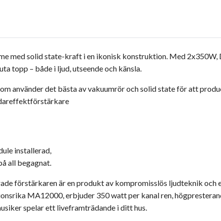
 solid state-kraft i en ikonisk konstruktion. Med 2x350W, D
ta topp – både i ljud, utseende och känsla.
om använder det bästa av vakuumrör och solid state för att produ
dareffektförstärkare
le installerad,
å all begagnat.
ade förstärkaren är en produkt av kompromisslös ljudteknik och e
tionsrika MA12000, erbjuder 350 watt per kanal ren, högpresteran
iker spelar ett liveframträdande i ditt hus.