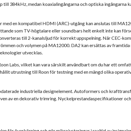
 till 384kHz, medan koaxialingångarna och optiska ingångarna kan
 med en kompatibel HDMI (ARC)-utgång kan anslutas till MA1200
mtittande som TV-högtalare eller soundbars helt enkelt inte kan för
erteras till 2-kanalsljud för korrekt uppspelning. När CEC-ko
 strömmen och volymen på MA12000. DA2 kan ersättas av framtida
teknologier utvecklas.
on Labs, vilket kan vara särskilt användbart om du har ett omfat
ållit utrustning till Roon för testning med en mängd olika operati
erade industriella designelement. Autoformers och krafttransfor
ven av en dekorativ trimring. Nyckelprestandaspecifikationer och
 för överkörning och gör mikrojusteringar i realtid av insignalen