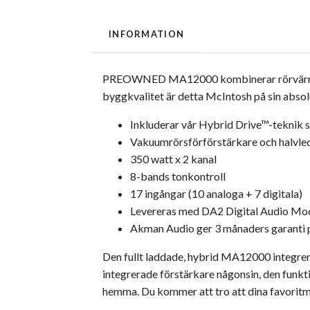
INFORMATION
PREOWNED MA12000 kombinerar rörvärme med
byggkvalitet är detta McIntosh på sin absolu
Inkluderar vår Hybrid Drive™-teknik s
Vakuumrörsförförstärkare och halvle
350 watt x 2 kanal
8-bands tonkontroll
17 ingångar (10 analoga + 7 digitala)
Levereras med DA2 Digital Audio Modu
Akman Audio ger 3 månaders garanti p
Den fullt laddade, hybrid MA12000 integrer
integrerade förstärkare någonsin, den funk
hemma. Du kommer att tro att dina favoritmus