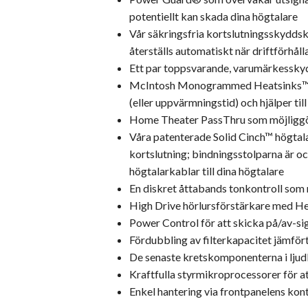
potentiellt kan skada dina högtalare
Vår säkringsfria kortslutningsskydds
återställs automatiskt när driftförhåll
Ett par toppsvarande, varumärkesskyd
McIntosh Monogrammed Heatsinks™ som
(eller uppvärmningstid) och hjälper ti
Home Theater PassThru som möjliggör
Våra patenterade Solid Cinch™ högtalar
kortslutning; bindningsstolparna är oc
högtalarkablar till dina högtalare
En diskret åttabands tonkontroll som 
High Drive hörlursförstärkare med He
Power Control för att skicka på/av-si
Fördubbling av filterkapacitet jämför
De senaste kretskomponenterna i ljudkv
Kraftfulla styrmikroprocessorer för a
Enkel hantering via frontpanelens kon