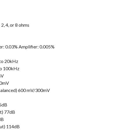
2, 4, or 8 ohms
er: 0.03% Amplifier: 0.005%
 to 20kHz
to 100kHz
mV
3.0mV
Unbalanced) 600 mV/300mV
75dB
t) 77dB
dB
put) 114dB