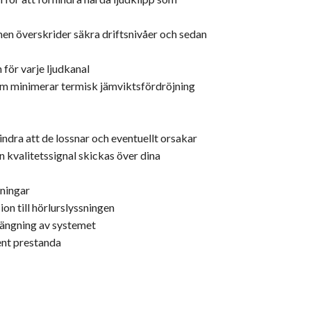
en överskrider säkra driftsnivåer och sedan
för varje ljudkanal
m minimerar termisk jämviktsfördröjning
ndra att de lossnar och eventuellt orsakar
n kvalitetssignal skickas över dina
lningar
n till hörlurslyssningen
tängning av systemet
ent prestanda