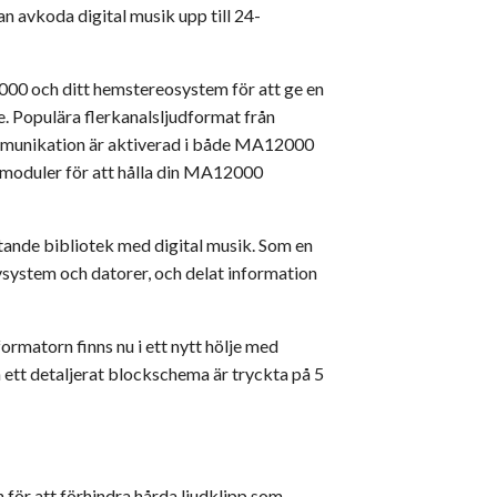
 avkoda digital musik upp till 24-
0 och ditt hemstereosystem för att ge en
se. Populära flerkanalsljudformat från
mmunikation är aktiverad i både MA12000
 moduler för att hålla din MA12000
tande bibliotek med digital musik. Som en
vsystem och datorer, och delat information
matorn finns nu i ett nytt hölje med
 ett detaljerat blockschema är tryckta på 5
 för att förhindra hårda ljudklipp som