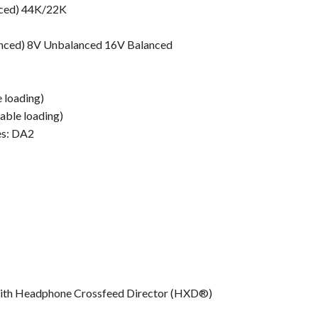
nced) 44K/22K
nced) 8V Unbalanced 16V Balanced
 loading)
able loading)
es: DA2
with Headphone Crossfeed Director (HXD®)