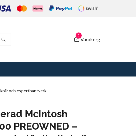
0
Varukorg
nik och experthantverk
erad McIntosh
00 PREOWNED –