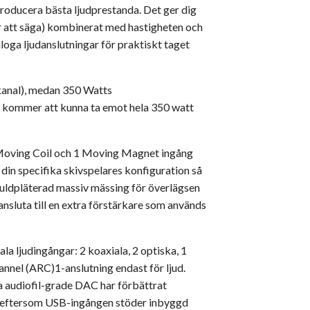
roducera bästa ljudprestanda. Det ger dig
ar att säga) kombinerat med hastigheten och
loga ljudanslutningar för praktiskt taget
kanal), medan 350 Watts
id kommer att kunna ta emot hela 350 watt
 Moving Coil och 1 Moving Magnet ingång
 din specifika skivspelares konfiguration så
 guldpläterad massiv mässing för överlägsen
nsluta till en extra förstärkare som används
 ljudingångar: 2 koaxiala, 2 optiska, 1
el (ARC)1-anslutning endast för ljud.
a audiofil-grade DAC har förbättrat
g, eftersom USB-ingången stöder inbyggd