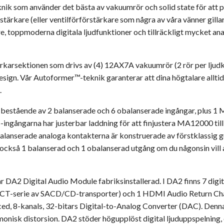
k som använder det bästa av vakuumrör och solid state för att p
ärkare (eller ventilförförstärkare som några av våra vänner gill
re, toppmoderna digitala ljudfunktioner och tillräckligt mycket ana
karsektionen som drivs av (4) 12AX7A vakuumrör (2 rör per ljud
design. Vår Autoformer™-teknik garanterar att dina högtalare allt
.
bestående av 2 balanserade och 6 obalanserade ingångar, plus 1
-ingångarna har justerbar laddning för att finjustera MA12000 till
e obalanserade analoga kontakterna är konstruerade av förstklassig
ckså 1 balanserad och 1 obalanserad utgång om du någonsin vill a
2 Digital Audio Module fabriksinstallerad. I DA2 finns 7 digitala
T-serie av SACD/CD-transporter) och 1 HDMI Audio Return Chann
ed, 8-kanals, 32-bitars Digital-to-Analog Converter (DAC). Denn
onisk distorsion. DA2 stöder högupplöst digital ljuduppspelnin