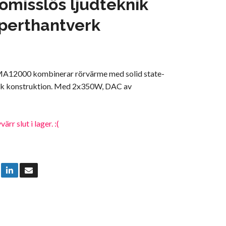
misslös ljudteknik
perthantverk
2000 kombinerar rörvärme med solid state-
nisk konstruktion. Med 2x350W, DAC av
rr slut i lager. :(