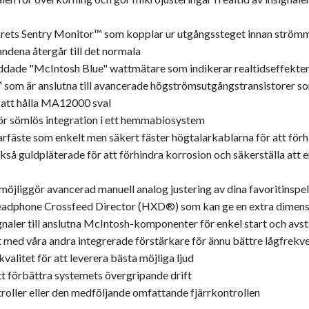
krets Sentry Monitor™ som kopplar ur utgångssteget innan strömm
andena återgår till det normala
dade "McIntosh Blue" wattmätare som indikerar realtidseffekten 
 är anslutna till avancerade högströmsutgångstransistorer so
ll att hålla MA12000 sval
 sömlös integration i ett hemmabiosystem
fäste som enkelt men säkert fäster högtalarkablarna för att förhi
kså guldpläterade för att förhindra korrosion och säkerställa att e
möjliggör avancerad manuell analog justering av dina favoritinspe
adphone Crossfeed Director (HXD®) som kan ge en extra dimensio
gnaler till anslutna McIntosh-komponenter för enkel start och avs
t med våra andra integrerade förstärkare för ännu bättre lågfrekv
alitet för att leverera bästa möjliga ljud
tt förbättra systemets övergripande drift
troller eller den medföljande omfattande fjärrkontrollen