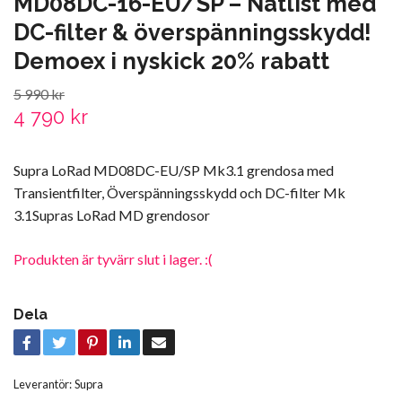
MD08DC-16-EU/SP – Nätlist med
DC-filter & överspänningsskydd!
Demoex i nyskick 20% rabatt
5 990 kr
4 790 kr
Supra LoRad MD08DC-EU/SP Mk3.1 grendosa med
Transientfilter, Överspänningsskydd och DC-filter Mk
3.1Supras LoRad MD grendosor
Produkten är tyvärr slut i lager. :(
Dela
Leverantör:
Supra