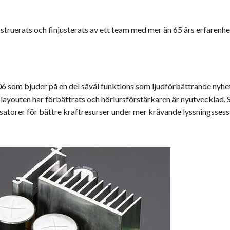
erats och finjusterats av ett team med mer än 65 års erfarenhet a
6 som bjuder på en del såväl funktions som ljudförbättrande nyh
tslayouten har förbättrats och hörlursförstärkaren är nyutvecklad. 
torer för bättre kraftresurser under mer krävande lyssningssess