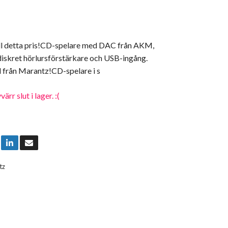
till detta pris!CD-spelare med DAC från AKM,
diskret hörlursförstärkare och USB-ingång.
d från Marantz!CD-spelare i s
rr slut i lager. :(
tz