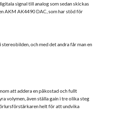
gitala signal till analog som sedan skickas
gen en AKM AK4490 DAC, som har stöd för
p i stereobilden, och med det andra får man en
genom att addera en påkostad och fullt
 volymen, även ställa gain i tre olika steg
rlursförstärkaren helt för att undvika