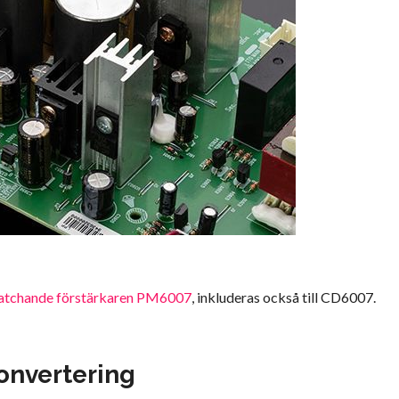
atchande förstärkaren PM6007
, inkluderas också till CD6007.
konvertering