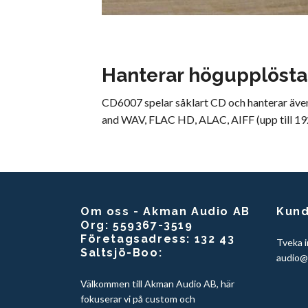
Hanterar högupplösta 
CD6007 spelar såklart CD och hanterar även
and WAV, FLAC HD, ALAC, AIFF (upp till 19
Om oss - Akman Audio AB
Kund
Org: 559367-3519
Företagsadress: 132 43
Tveka i
Saltsjö-Boo:
audio@
Välkommen till Akman Audio AB, här
fokuserar vi på custom och