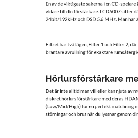
En av de viktigaste sakerna i en CD-spelare
vidare till din förstärkare. I CD6007 sitt
24bit/192kHz och DSD 5.6 MHz. Man har även 
Filtret har två lägen, Filter 1 och Filter 2, 
brantare avrullning för exaktare rumsåtergi
Hörlursförstärkare 
Det är inte alltid man vill eller kan njuta a
diskret hörlursförstärkare med deras HDAM-S
(Low/Mid/High) för en perfekt matchning mot 
störningar och brus när du lyssnar genom di