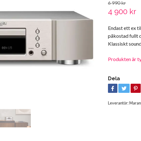
6 990 kr
4 900 kr
Endast ett ex 
påkostad fullt 
Klassiskt soun
Produkten är tyvä
Dela
Leverantör:
Maran