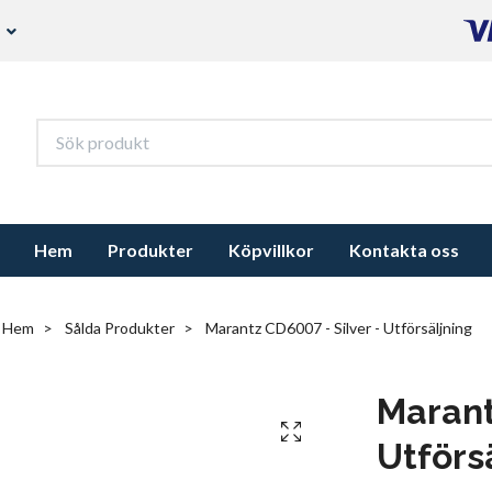
s
Hem
Produkter
Köpvillkor
Kontakta oss
Hem
Sålda Produkter
Marantz CD6007 - Silver - Utförsäljning
Marant
Utförs