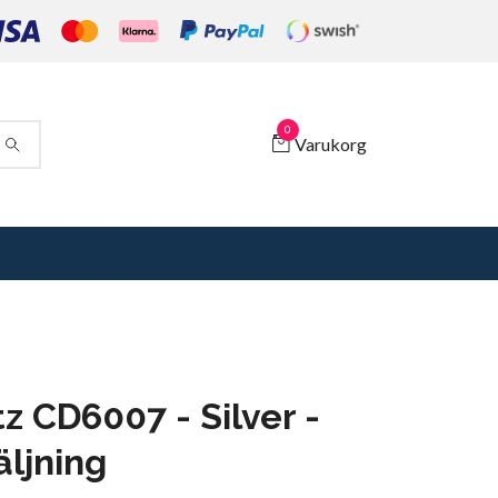
0
Varukorg
z CD6007 - Silver -
äljning