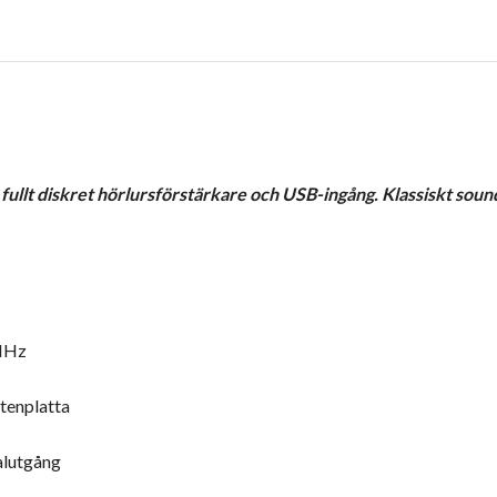
llt diskret hörlursförstärkare och USB-ingång. Klassiskt soun
6MHz
tenplatta
alutgång