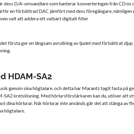
 är dess D/A-omvandlare som hanterar konverteringen från CD:ns di
er därför en förbättrad DAC jämfört med dess föregångare, nämli
valt att addera ett valbart digitalt filter
där det första ger en långsam avrullning av ljudet med förbättrat dju
vning.
med HDAM-SA2
v musik genom sina högtalare, och detta har Marantz tagit fasta på 
A2 kretslösning. Med hörlursförstärkaren kan du, utöver att styra
dina hörlurar. När hörlurar inte används går det att stänga av fhö
na högtalare.