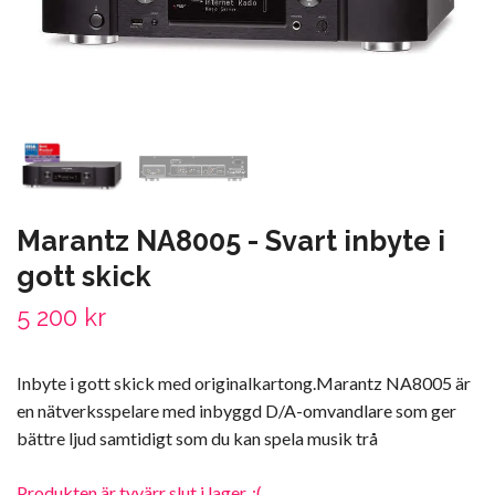
Marantz NA8005 - Svart inbyte i
gott skick
5 200 kr
Inbyte i gott skick med originalkartong.Marantz NA8005 är
en nätverksspelare med inbyggd D/A-omvandlare som ger
bättre ljud samtidigt som du kan spela musik trå
Produkten är tyvärr slut i lager. :(