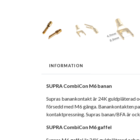
INFORMATION
SUPRA CombiCon M6 banan
Supras banankontakt är 24K guldpläterad och 
försedd med M6 gänga. Banankontakten pa
kontaktpressning. Supras banan/BFA är oc
SUPRA CombiCon M6 gaffel
Supras M6 gaffel är 24K guldpläterad och