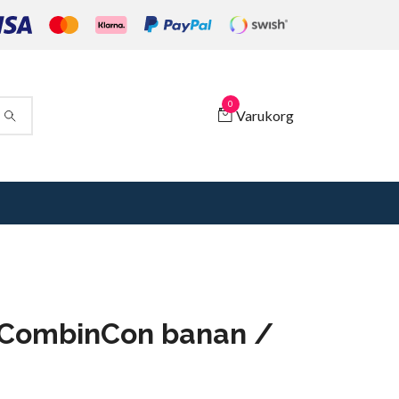
0
Varukorg
 CombinCon banan /