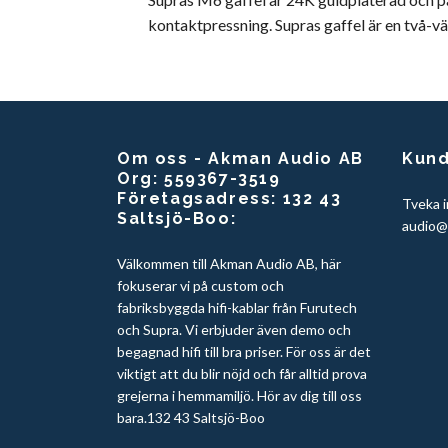
kontaktpressning. Supras gaffel är en två-v
Om oss - Akman Audio AB
Kund
Org: 559367-3519
Företagsadress: 132 43
Tveka i
Saltsjö-Boo:
audio@
Välkommen till Akman Audio AB, här
fokuserar vi på custom och
fabriksbyggda hifi-kablar från Furutech
och Supra. Vi erbjuder även demo och
begagnad hifi till bra priser. För oss är det
viktigt att du blir nöjd och får alltid prova
grejerna i hemmamiljö. Hör av dig till oss
bara.132 43 Saltsjö-Boo