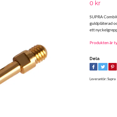
0 kr
SUPRA CombiC
guldpläterad oc
ett nyckelgrep
Produkten är tyvä
Dela
Leverantör:
Supra