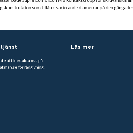
ägskonstruktion som tillåter varierande diametrar på den gängade
tjänst
Läs mer
nte att kontakta oss på
akman.se
för rådgivning.