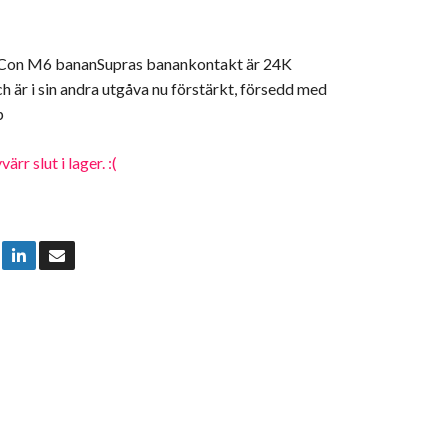
on M6 bananSupras banankontakt är 24K
h är i sin andra utgåva nu förstärkt, försedd med
p
rr slut i lager. :(