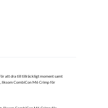
r att dra till tillräckligt moment samt
g, liksom CombiCon M6 Crimp för
ng, liksom CombiCon M6 Crimp för