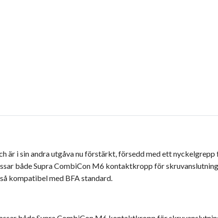
är i sin andra utgåva nu förstärkt, försedd med ett nyckelgrepp fö
ssar både Supra CombiCon M6 kontaktkropp för skruvanslutnin
kså
kompatibel med BFA standard.
 passar både Supra CombiCon M6 kontaktkropp för skruvanslutni