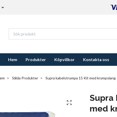
s
Hem
Produkter
Köpvillkor
Kontakta oss
em
Sålda Produkter
Supra kabelstrumpa 15 Kit med krympslang
Supra 
med k