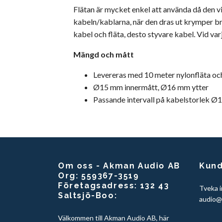
Flätan är mycket enkel att använda då den vid
kabeln/kablarna, när den dras ut krymper br
kabel och fläta, desto styvare kabel. Vid va
Mängd och mått
Levereras med 10 meter nylonfläta o
Ø15 mm innermått, Ø16 mm ytter
Passande intervall på kabelstorlek 
Om oss - Akman Audio AB
Kund
Org: 559367-3519
Företagsadress: 132 43
Tveka i
Saltsjö-Boo:
audio@
Välkommen till Akman Audio AB, här