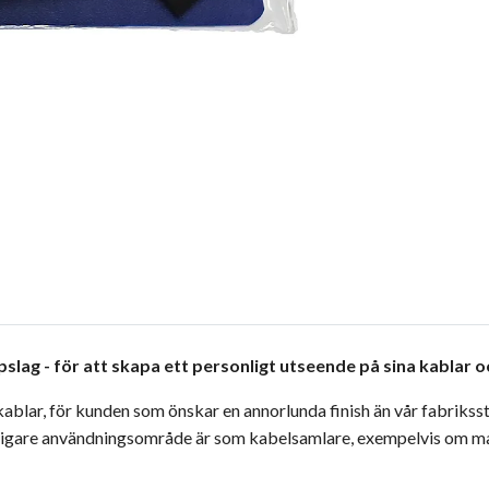
lag - för att skapa ett personligt utseende på sina kablar och
a kablar, för kunden som önskar en annorlunda finish än vår fabrik
rligare användningsområde är som kabelsamlare, exempelvis om ma