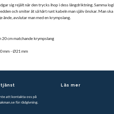
gar sig rejält när den trycks ihop i dess längdriktning. Samma logi
edden och smiter åt så hårt runt kabeln man själv önskar. Man ska 
rje ände, avslutar man med en krympslang.
ch 20 cm matchande krympslang
Ø10 mm - Ø21 mm
tjänst
Läs mer
nte att kontakta oss på
akman.se
för rådgivning.