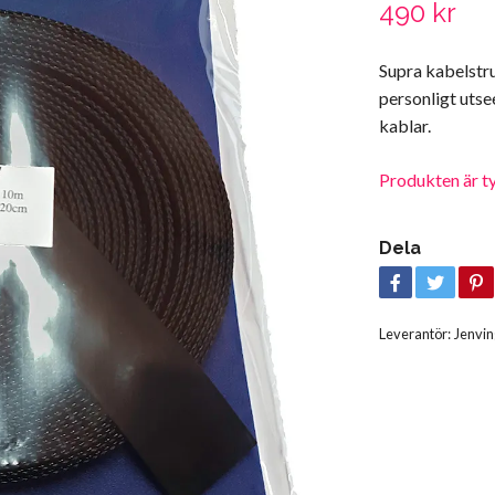
490 kr
Supra kabelstr
personligt utse
kablar.
Produkten är tyvä
Dela
Leverantör:
Jenvin