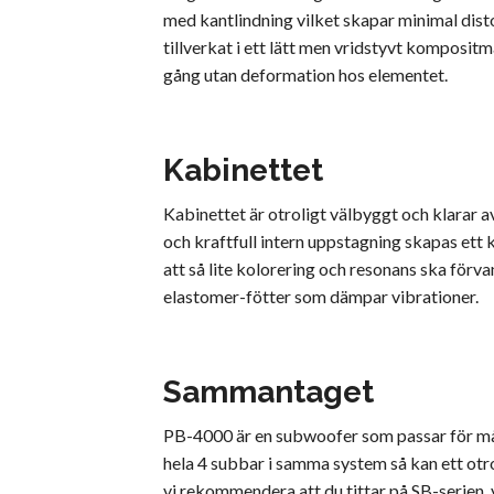
med kantlindning vilket skapar minimal distor
tillverkat i ett lätt men vridstyvt komposi
gång utan deformation hos elementet.
Kabinettet
Kabinettet är otroligt välbyggt och klarar a
och kraftfull intern uppstagning skapas ett 
att så lite kolorering och resonans ska förv
elastomer-fötter som dämpar vibrationer.
Sammantaget
PB-4000 är en subwoofer som passar för mång
hela 4 subbar i samma system så kan ett otr
vi rekommendera att du tittar på SB-serien, 