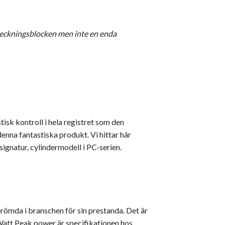
anteckningsblocken men inte en enda
isk kontroll i hela registret som den
enna fantastiska produkt. Vi hittar här
signatur, cylindermodell i PC-serien.
berömda i branschen för sin prestanda. Det är
Watt Peak power är specifikationen hos