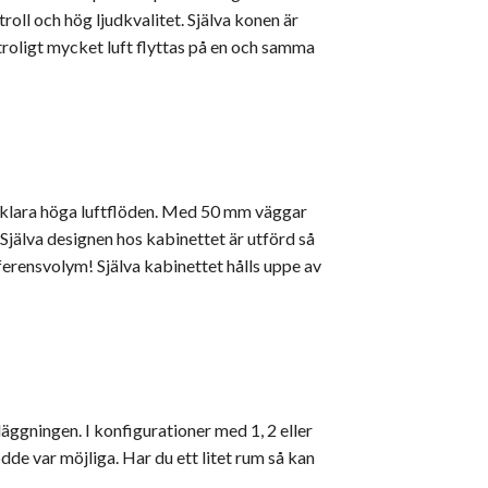
roll och hög ljudkvalitet. Själva konen är
troligt mycket luft flyttas på en och samma
tt klara höga luftflöden. Med 50 mm väggar
Själva designen hos kabinettet är utförd så
eferensvolym! Själva kabinettet hålls uppe av
ggningen. I konfigurationer med 1, 2 eller
e var möjliga. Har du ett litet rum så kan