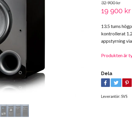
32 900 kr
19 900 kr
13.5 tums hög
kontrollerat 1.
appstyrning via
Produkten är tyvä
Dela
Leverantör:
SVS