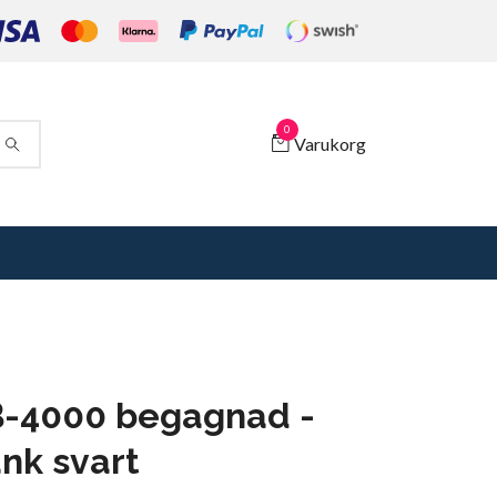
0
Varukorg
B-4000 begagnad -
nk svart