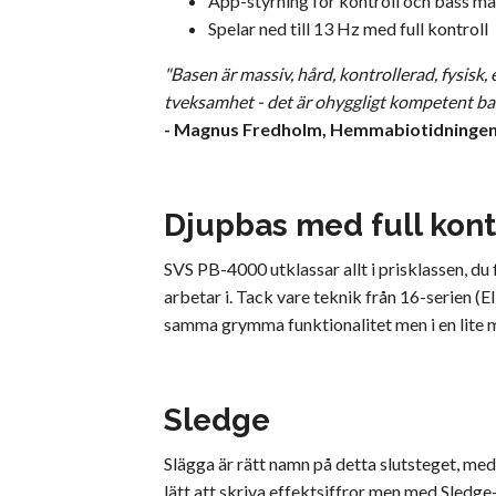
App-styrning för kontroll och bass 
Spelar ned till 13 Hz med full kontroll
"Basen är massiv, hård, kontrollerad, fysisk
tveksamhet - det är ohyggligt kompetent bas f
- Magnus Fredholm, Hemmabiotidningen
Djupbas med full kont
SVS PB-4000 utklassar allt i prisklassen, du
arbetar i. Tack vare teknik från 16-serien (
samma grymma funktionalitet men i en lite mi
Sledge
Slägga är rätt namn på detta slutsteget, med
lätt att skriva effektsiffror men med Sled