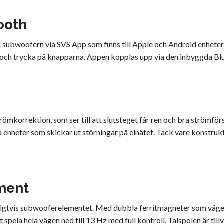
ooth
a subwoofern via SVS App som finns till Apple och Android enheter
m och trycka på knapparna. Appen kopplas upp via den inbyggda B
ömkorrektion, som ser till att slutsteget får ren och bra strömför
enheter som skickar ut störningar på elnätet. Tack vare konstrukt
ement
ligtvis subwooferelementet. Med dubbla ferritmagneter som väger n
spela hela vägen ned till 13 Hz med full kontroll. Talspolen är till