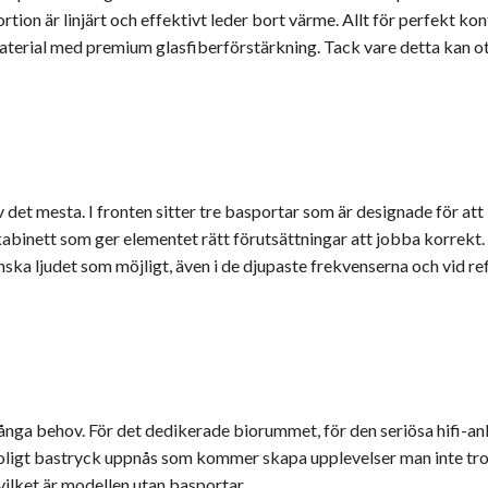
tion är linjärt och effektivt leder bort värme. Allt för perfekt kont
tmaterial med premium glasfiberförstärkning. Tack vare detta kan o
v det mesta. I fronten sitter tre basportar som är designade för a
kabinett som ger elementet rätt förutsättningar att jobba korrekt. 
anska ljudet som möjligt, även i de djupaste frekvenserna och vid r
a behov. För det dedikerade biorummet, för den seriösa hifi-anlä
oligt bastryck uppnås som kommer skapa upplevelser man inte trodd
vilket är modellen utan basportar.