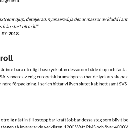
management
, extremt djup, detaljerad, nyanserad, ja det är massor av kludd i 
rån start till mål!"
 #7-2018.
roll
 får inte bara otroligt bastryck utan dessutom både djup och fantast
EISA-vinnare av enig europeisk branschpress) har de lyckats skapa d
ndre förpackning. I serien hittar vi även slutet kabinett samt SVS 
 otrolig näst in till ostoppbar kraft jobbar dessa steg som blivit 
ge-stegen så levererar de verkligen. 1200 Watt RMS och över 4000 