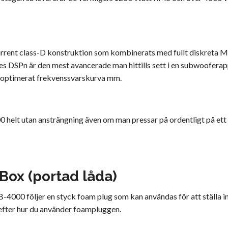
urrent class-D konstruktion som kombinerats med fullt diskreta
DSPn är den mest avancerade man hittills sett i en subwooferappl
r, optimerat frekvenssvarskurva mm.
 helt utan ansträngning även om man pressar på ordentligt på ett 
Box (portad låda)
4000 följer en styck foam plug som kan användas för att ställa in
 efter hur du använder foampluggen.