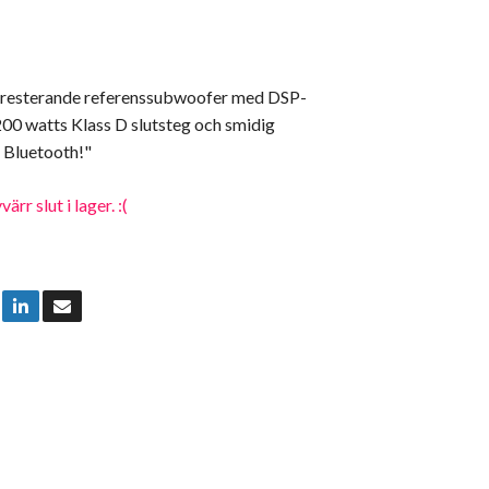
presterande referenssubwoofer med DSP-
200 watts Klass D slutsteg och smidig
 Bluetooth!"
rr slut i lager. :(