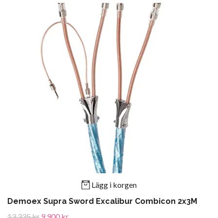
Lägg i korgen
Demoex Supra Sword Excalibur Combicon 2x3M
13 335 kr
9 900 kr