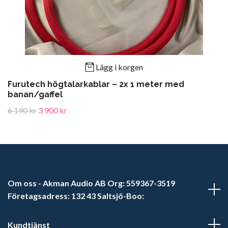
Lägg i korgen
Furutech högtalarkablar – 2x 1 meter med
banan/gaffel
6 190 kr
3 900 kr
Om oss - Akman Audio AB Org: 559367-3519
Företagsadress: 132 43 Saltsjö-Boo:
Kundtjänst